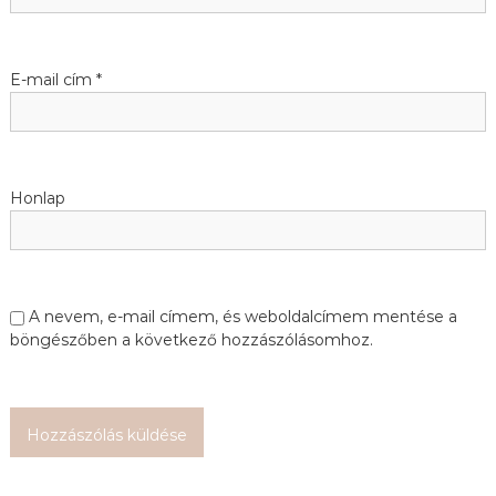
v
i
E-mail cím
*
g
á
Honlap
c
i
ó
A nevem, e-mail címem, és weboldalcímem mentése a
böngészőben a következő hozzászólásomhoz.