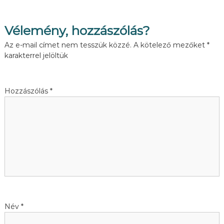
e
j
Vélemény, hozzászólás?
e
Az e-mail címet nem tesszük közzé.
A kötelező mezőket
*
karakterrel jelöltük
g
y
Hozzászólás
*
z
é
s
n
a
Név
*