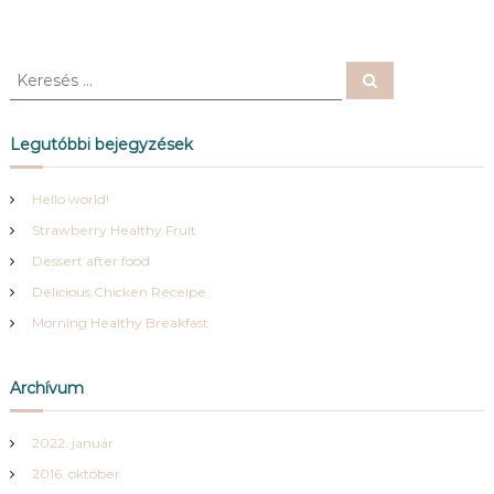
K
K
e
e
r
r
e
s
e
Legutóbbi bejegyzések
é
s
s
é
Hello world!
s
Strawberry Healthy Fruit
:
Dessert after food
Delicious Chicken Receipe
Morning Healthy Breakfast
Archívum
2022. január
2016. október