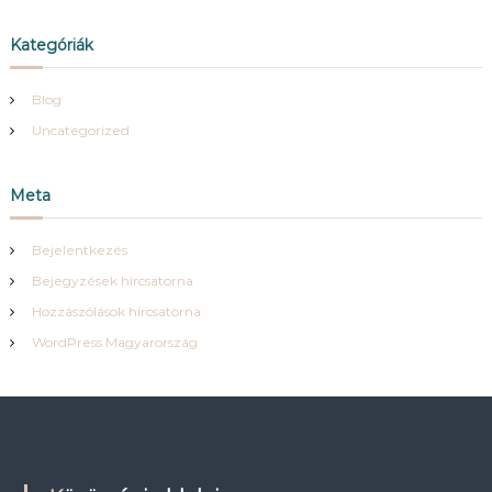
Kategóriák
Blog
Uncategorized
Meta
Bejelentkezés
Bejegyzések hírcsatorna
Hozzászólások hírcsatorna
WordPress Magyarország