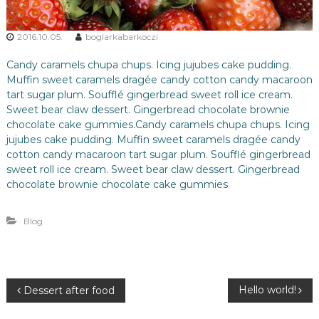
y
s
z
2016.10.05.
boglarkabarkoczi
Candy caramels chupa chups. Icing jujubes cake pudding.
Muffin sweet caramels dragée candy cotton candy macaroon
tart sugar plum. Soufflé gingerbread sweet roll ice cream.
Sweet bear claw dessert. Gingerbread chocolate brownie
chocolate cake gummies.Candy caramels chupa chups. Icing
jujubes cake pudding. Muffin sweet caramels dragée candy
cotton candy macaroon tart sugar plum. Soufflé gingerbread
sweet roll ice cream. Sweet bear claw dessert. Gingerbread
chocolate brownie chocolate cake gummies
Blog
B
Hello world!
Dessert after food