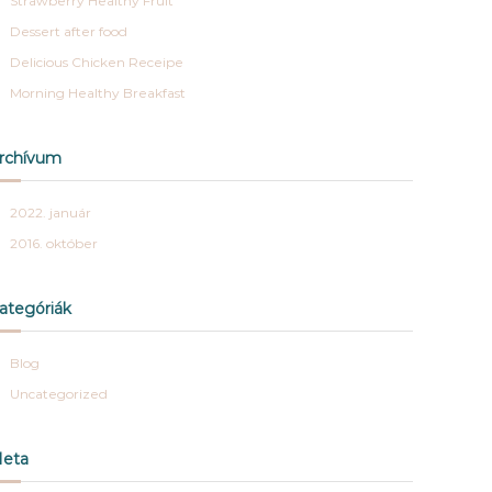
Strawberry Healthy Fruit
Dessert after food
Delicious Chicken Receipe
Morning Healthy Breakfast
rchívum
2022. január
2016. október
ategóriák
Blog
Uncategorized
eta