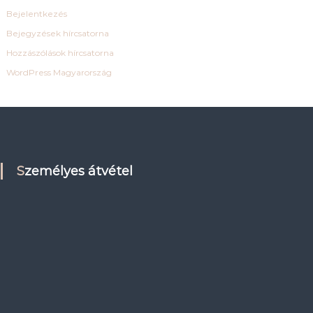
Bejelentkezés
Bejegyzések hírcsatorna
Hozzászólások hírcsatorna
WordPress Magyarország
Személyes átvétel