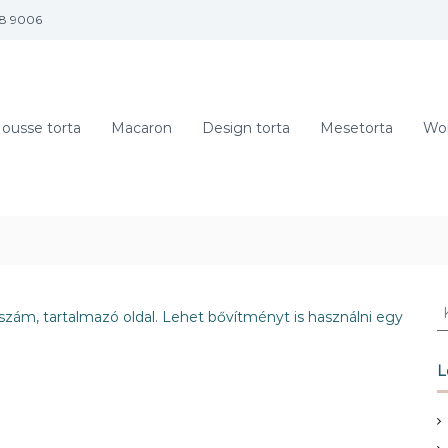
88 9006
ousse torta
Macaron
Design torta
Mesetorta
Wo
K
nszám, tartalmazó oldal. Lehet bővítményt is használni egy
e
r
e
L
s
é
s