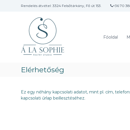
U
Rendelés átvétel: 3324 Felsőtárkány, Fő út 153.
+36 70 3
g
Á
…
r
l
h
á
a
s
a
v
a
S
Főoldal
M
a
t
o
l
a
p
a
r
h
m
t
i
i
a
Elérhetőség
e
k
l
ü
o
l
m
ö
r
Ez egy néhány kapcsolati adatot, mint pl. cím, telefo
n
a
kapcsolati űrlap beillesztéséhez.
l
e
g
e
s