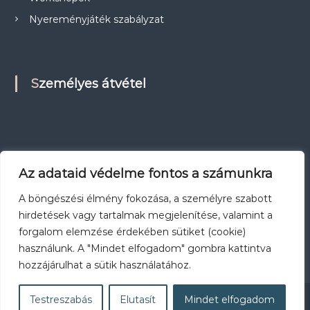
Nyereményjáték szabályzat
Személyes átvétel
Az adataid védelme fontos a számunkra
A böngészési élmény fokozása, a személyre szabott
hirdetések vagy tartalmak megjelenítése, valamint a
forgalom elemzése érdekében sütiket (cookie)
használunk. A "Mindet elfogadom" gombra kattintva
hozzájárulhat a sütik használatához.
Testreszabás
Elutasít
Mindet elfogadom
Workshopok
Nyereményjáték szabályzat