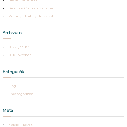
Dessert after food
y
Delicious Chicken Receipe
s
z
Morning Healthy Breakfast
Archívum
2022. január
2016. október
Kategóriák
Blog
Uncategorized
Meta
Bejelentkezés