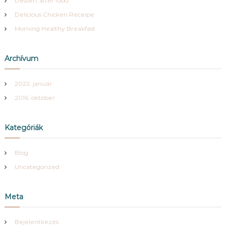
Dessert after food
y
Delicious Chicken Receipe
s
z
Morning Healthy Breakfast
Archívum
2022. január
2016. október
Kategóriák
Blog
Uncategorized
Meta
Bejelentkezés