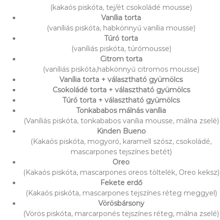
y
(kakaós piskóta, tej/ét csokoládé mousse)
s
Vanília torta
z
(vaníliás piskóta, habkönnyű vanília mousse)
Túró torta
(vaníliás piskóta, túrómousse)
Citrom torta
(vaníliás piskóta,habkönnyű citromos mousse)
Vanília torta + választható gyümölcs
Csokoládé torta + választható gyümölcs
Túró torta + választható gyümölcs
Tonkababos málnás vanília
(Vaníliás piskóta, tonkababos vanília mousse, málna zselé)
Kinden Bueno
(Kakaós piskóta, mogyoró, karamell szósz, csokoládé,
mascarpones tejszínes betét)
Oreo
(Kakaós piskóta, mascarpones oreos töltelék, Oreo keksz)
Fekete erdő
(Kakaós piskóta, mascarpones tejszínes réteg meggyel)
Vörösbársony
(Vörös piskóta, marcarponés tejszínes réteg, málna zselé)