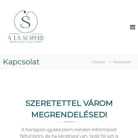
U
g
Á
…
h
r
l
a
á
a
v
s
S
a
a
l
o
t
a
p
a
m
h
i
r
k
Kapcsolat
t
i
Főoldal
Kapcsolat
ü
a
e
l
l
ö
o
n
m
l
e
r
g
a
SZERETETTEL VÁROM
e
s
MEGRENDELÉSED!
r
e
v
A honlapon igyekeztem minden információt
á
feltüntetni, de ha kérdésed van, tedd fel azt is
g