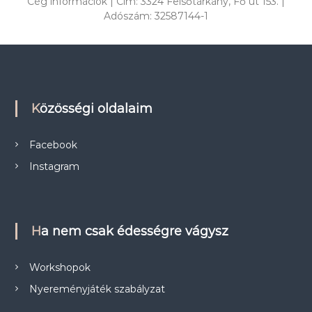
Cég információk | Cím: 3324 Felsőtárkány, Fő út 153. |
Adószám: 32587144-1
Közösségi oldalaim
Facebook
Instagram
Ha nem csak édességre vágysz
Workshopok
Nyereményjáték szabályzat