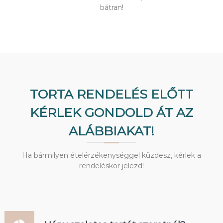
y
bátran!
s
z
TORTA RENDELÉS ELŐTT
KÉRLEK GONDOLD ÁT AZ
ALÁBBIAKAT!
Ha bármilyen ételérzékenységgel küzdesz, kérlek a
rendeléskor jelezd!