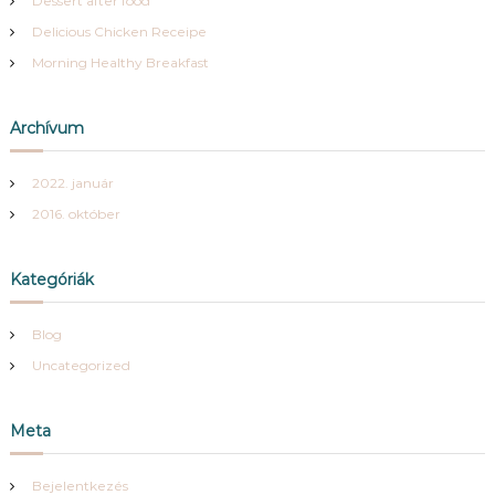
Dessert after food
y
Delicious Chicken Receipe
s
z
Morning Healthy Breakfast
Archívum
2022. január
2016. október
Kategóriák
Blog
Uncategorized
Meta
Bejelentkezés