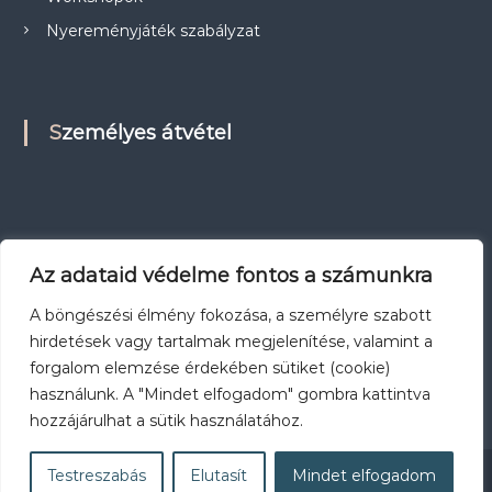
Nyereményjáték szabályzat
Személyes átvétel
Az adataid védelme fontos a számunkra
A böngészési élmény fokozása, a személyre szabott
hirdetések vagy tartalmak megjelenítése, valamint a
forgalom elemzése érdekében sütiket (cookie)
használunk. A "Mindet elfogadom" gombra kattintva
hozzájárulhat a sütik használatához.
Testreszabás
Elutasít
Mindet elfogadom
Workshopok
Nyereményjáték szabályzat